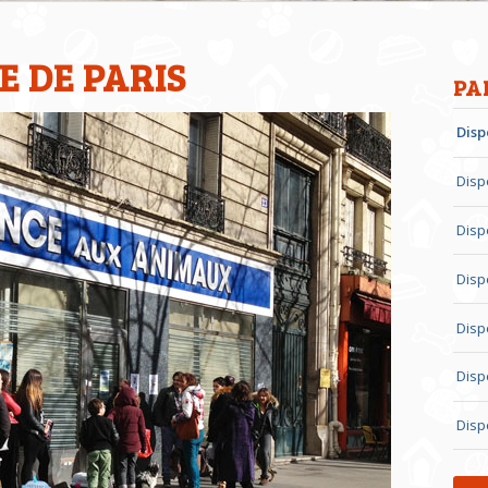
E DE PARIS
PA
Disp
Disp
Disp
Disp
Disp
Disp
Disp