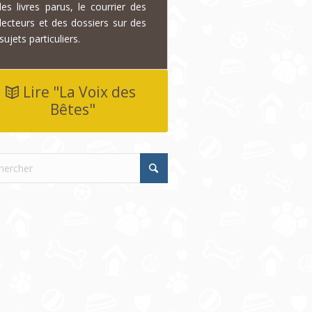
les livres parus, le courrier des
lecteurs et des dossiers sur des
sujets particuliers.
Lire "La Voix des
Bêtes"