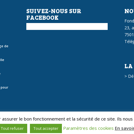
SUIVEZ-NOUS SUR
NO
FACEBOOK
Fond
23, 
7501
Télé
ge de
lle
LA
e
>
Dé
 pour
ur assurer le bon fonctionnement et la sécurité de ce site. Ils no
Paramètres des cookies
En savoi
Tout refuser
Tout accepter
Accueil
Actualités
Charte sur le
roits réservés