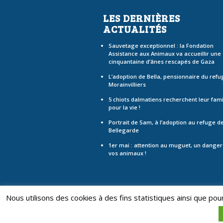
LES DERNIÈRES
ACTUALITÉS
Sauvetage exceptionnel : la Fondation
Assistance aux Animaux va accueillir une
cinquantaine d’ânes rescapés de Gaza
L’adoption de Bella, pensionnaire du refu
Morainvilliers
5 chiots dalmatiens recherchent leur fami
pour la vie !
Portrait de Sam, à l’adoption au refuge d
Bellegarde
1er mai : attention au muguet, un danger
vos animaux !
Nous utilisons des cookies à des fins statistiques ainsi que po
© Fondation Assistance aux Animaux - Tous d