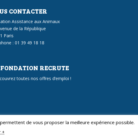
US CONTACTER
ation Assistance aux Animaux
avenue de la République
1 Paris
phone : 01 39 49 18 18
 FONDATION RECRUTE
couvrez toutes nos offres d’emploi !
us permettent de vous proposer la meilleure expérience possible.
r +
s cookies
CGU