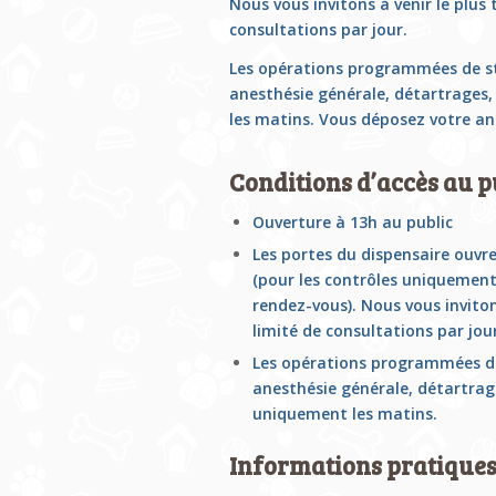
Nous vous invitons à
venir le plus
consultations par jour.
Les opérations
programmées de
s
anesthésie générale, détartrages
les
matin
s
. Vous déposez votre ani
Conditions d’accès au p
Ouverture à 13h au public
Les portes du dispensaire ouvre
(pour les contrôles uniquement
rendez-vous).
Nous vous invito
limité de consultations par jou
Les opérations
programmées 
anesthésie générale, détartra
uniquement les
matin
s
.
Informations pratique