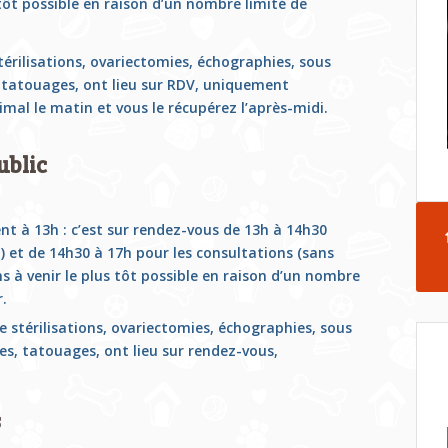
 tôt possible en raison d’un nombre limité de
térilisations, ovariectomies, échographies, sous
, tatouages,
ont lieu sur RDV,
uniquement
mal le matin et vous le récupérez l’après-midi.
ublic
nt à 13h : c’est sur rendez-vous de 13h à 14h30
) et de 14h30 à 17h pour les consultations (sans
ns à
venir le plus tôt possible en raison d’un nombre
r.
de
stérilisations, ovariectomies, échographies, sous
ges, tatouages,
ont lieu sur rendez-vous,
s