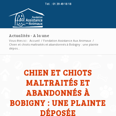
Tél. : 01 39 49 18 18
Actualités - A la une
Vous êtes ici :
Accueil
/
Fondation Assistance Aux Animaux
/
Chien et chiots maltraités et abandonnés à Bobigny : une plainte
dépos...
CHIEN ET CHIOTS
MALTRAITÉS ET
ABANDONNÉS À
BOBIGNY : UNE PLAINTE
DÉPOSÉE