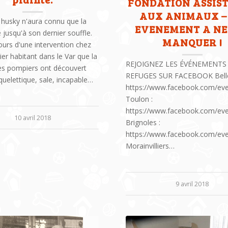
FONDATION ASSIS
AUX ANIMAUX –
 husky n'aura connu que la
EVENEMENT A NE
 jusqu'à son dernier souffle.
MANQUER !
ours d'une intervention chez
lier habitant dans le Var que la
REJOIGNEZ LES ÉVÉNEMENTS
les pompiers ont découvert
REFUGES SUR FACEBOOK Belle
Squelettique, sale, incapable…
https://www.facebook.com/ev
Toulon :
https://www.facebook.com/ev
10 avril 2018
Brignoles :
https://www.facebook.com/ev
Morainvilliers…
9 avril 2018