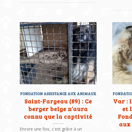
FONDATION ASSISTANCE AUX ANIMAUX
FONDATIO
Saint-Fargeau (89) : Ce
Var : 
berger belge n’aura
et 
connu que la captivité
Fond
aux
Encore une fois, c'est grâce à un