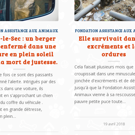
N ASSISTANCE AUX ANIMAUX
FONDATION ASSISTANCE AUX
-le-Sec : un berger
Elle survivait dan
 enfermé dans une
excréments et l
re en plein soleil
ordures
la mort de justesse.
Cela faisait plusieurs mois que 
croupissait dans une minuscul
e fois ce sont des passants
jonchée d'excréments et de dét
nné l'alerte. Intrigués par des
Jusqu'à que la Fondation Assis
 dans une voiture, ils
Animaux vienne à sa rescouss
nt en s'approchant un chien
pauvre petite puce toute…
 du coffre du véhicule .
t en grande détresse,
n plein…
19 avril 2018