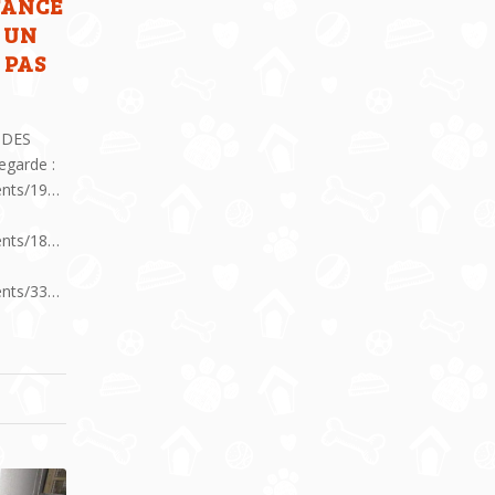
TANCE
 UN
 PAS
 DES
garde :
ents/195769661031614/
ents/1839087633052330/
ents/337802269959216/