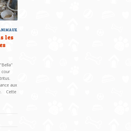
 ANIMAUX
s les
es
"Bella"
e cour
ritus.
tance aux
e. Cette