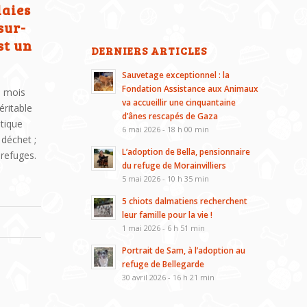
laies
sur-
st un
DERNIERS ARTICLES
Sauvetage exceptionnel : la
Fondation Assistance aux Animaux
9 mois
va accueillir une cinquantaine
éritable
d’ânes rescapés de Gaza
stique
6 mai 2026 - 18 h 00 min
 déchet ;
L’adoption de Bella, pensionnaire
 refuges.
du refuge de Morainvilliers
5 mai 2026 - 10 h 35 min
5 chiots dalmatiens recherchent
leur famille pour la vie !
1 mai 2026 - 6 h 51 min
Portrait de Sam, à l’adoption au
refuge de Bellegarde
30 avril 2026 - 16 h 21 min