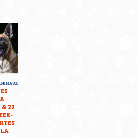
 ANIMAUX
ES
LA
 & 22
EEK-
RTES
 LA