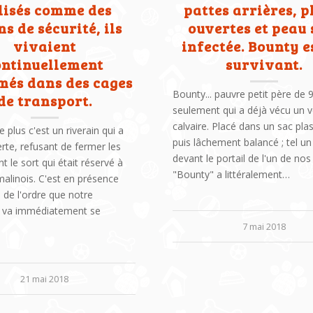
lisés comme des
pattes arrières, p
ns de sécurité, ils
ouvertes et peau 
vivaient
infectée. Bounty e
ontinuellement
survivant.
més dans des cages
Bounty... pauvre petit père de 
de transport.
seulement qui a déjà vécu un v
calvaire. Placé dans un sac pla
e plus c'est un riverain qui a
puis lâchement balancé ; tel un
erte, refusant de fermer les
devant le portail de l'un de nos
t le sort qui était réservé à
"Bounty" a littéralement…
alinois. C'est en présence
 de l'ordre que notre
 va immédiatement se
7 mai 2018
21 mai 2018