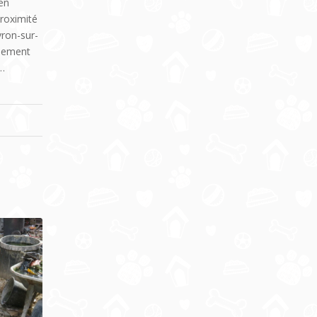
ien
proximité
vron-sur-
alement
n…