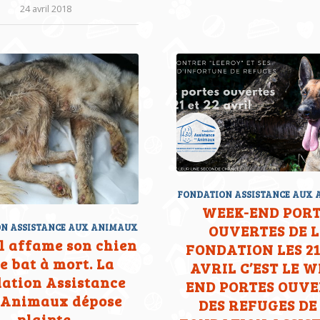
24 avril 2018
FONDATION ASSISTANCE AUX
WEEK-END PORT
OUVERTES DE 
N ASSISTANCE AUX ANIMAUX
Il affame son chien
FONDATION LES 21
le bat à mort. La
AVRIL C’EST LE W
ation Assistance
END PORTES OUVE
 Animaux dépose
DES REFUGES DE
plainte.