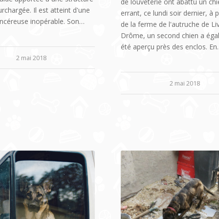
de louveterie ont abattu un ch
urchargée. Il est atteint d'une
errant, ce lundi soir dernier, à 
ncéreuse inopérable. Son…
de la ferme de l'autruche de Li
Drôme, un second chien a ég
été aperçu près des enclos. E
2 mai 2018
2 mai 2018