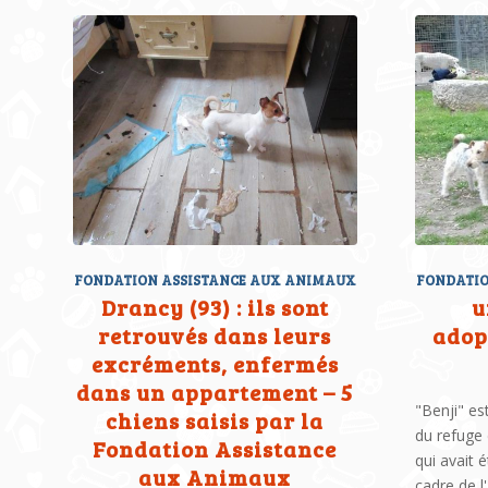
FONDATION ASSISTANCE AUX ANIMAUX
FONDATIO
Drancy (93) : ils sont
u
retrouvés dans leurs
adopt
excréments, enfermés
dans un appartement – 5
"Benji" es
chiens saisis par la
du refuge 
Fondation Assistance
qui avait 
aux Animaux
cadre de l