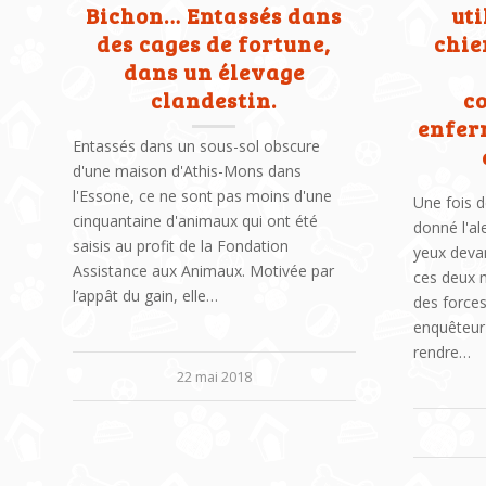
Bichon… Entassés dans
uti
des cages de fortune,
chie
dans un élevage
clandestin.
c
enfer
Entassés dans un sous-sol obscure
d'une maison d'Athis-Mons dans
l'Essone, ce ne sont pas moins d'une
Une fois d
cinquantaine d'animaux qui ont été
donné l'al
saisis au profit de la Fondation
yeux devan
Assistance aux Animaux. Motivée par
ces deux m
l’appât du gain, elle…
des forces
enquêteur
rendre…
22 mai 2018