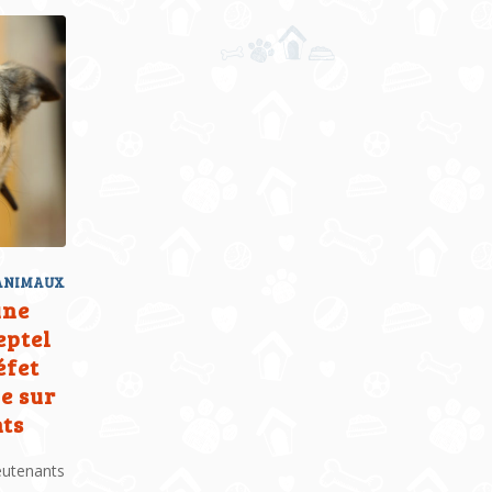
 ANIMAUX
une
eptel
éfet
ue sur
nts
eutenants