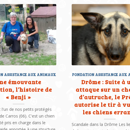
N ASSISTANCE AUX ANIMAUX
FONDATION ASSISTANCE AUX
ne émouvante
Drôme : Suite à 
ion, l’histoire de
attaque sur un ch
« Benji »
d’autruche, le Pr
autorise le tir à v
t l'un de nos petits protégés
les chiens erra
de Carros (06). C'est un chien
été pris en charge dans le
Scandale dans la Drôme Les li
'aide apportée à une structure