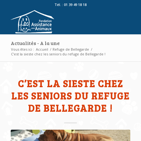
Tél. : 01 39 49 18 18
Actualités - A la une
Vous êtes ici :
Accueil
/
Refuge de Bellegarde
/
C’est la sieste chez les seniors du refuge de Bellegarde !
C’EST LA SIESTE CHEZ
LES SENIORS DU REFUGE
DE BELLEGARDE !