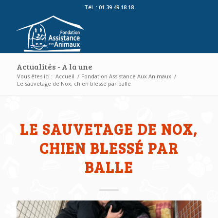
Tél. : 01 39 49 18 18
Actualités - A la une
Vous êtes ici :
Accueil
/
Fondation Assistance Aux Animaux
/
Le sauvetage de Nox, chien blessé par balle
LE SAUVETAGE DE NOX,
CHIEN BLESSÉ PAR
BALLE