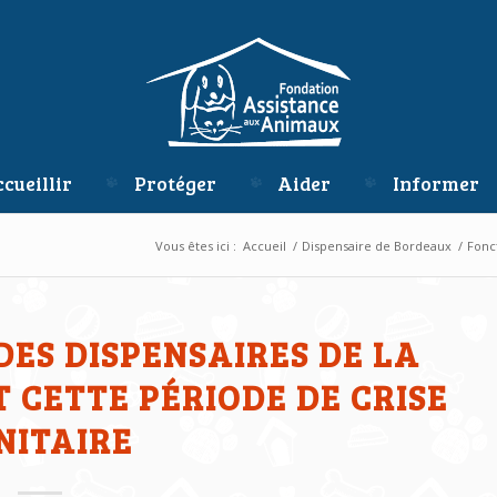
cueillir
Protéger
Aider
Informer
Vous êtes ici :
Accueil
/
Dispensaire de Bordeaux
/
Fonc
ES DISPENSAIRES DE LA
CETTE PÉRIODE DE CRISE
NITAIRE