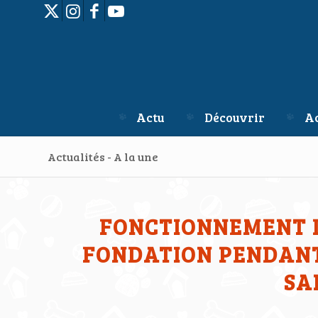
Actu
Découvrir
Ac
Actualités - A la une
FONCTIONNEMENT D
FONDATION PENDANT 
SA