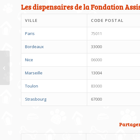
Les dispensaires de la Fondation As
VILLE
CODE POSTAL
Paris
75011
Bordeaux
33000
Nice
06000
« Jarko », chien héros !
Marseille
13004
Toulon
83000
Strasbourg
67000
Partager