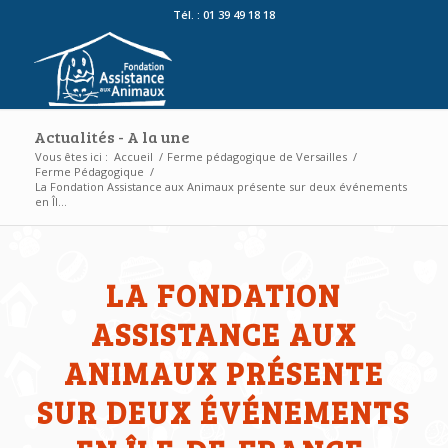
Tél. : 01 39 49 18 18
Actualités - A la une
Vous êtes ici :
Accueil
/
Ferme pédagogique de Versailles
/
Ferme Pédagogique
/
La Fondation Assistance aux Animaux présente sur deux événements
en Îl...
LA FONDATION
ASSISTANCE AUX
ANIMAUX PRÉSENTE
SUR DEUX ÉVÉNEMENTS