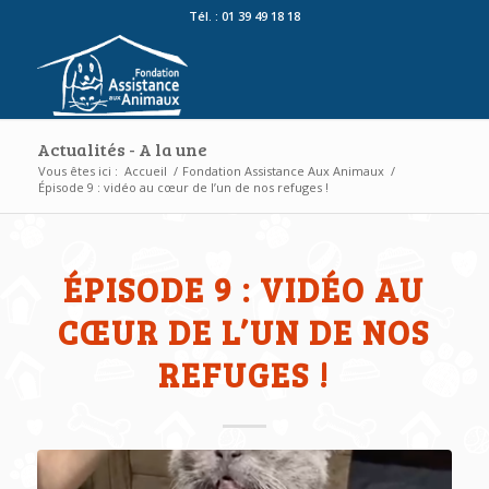
Tél. : 01 39 49 18 18
Actualités - A la une
Vous êtes ici :
Accueil
/
Fondation Assistance Aux Animaux
/
Épisode 9 : vidéo au cœur de l’un de nos refuges !
ÉPISODE 9 : VIDÉO AU
CŒUR DE L’UN DE NOS
REFUGES !