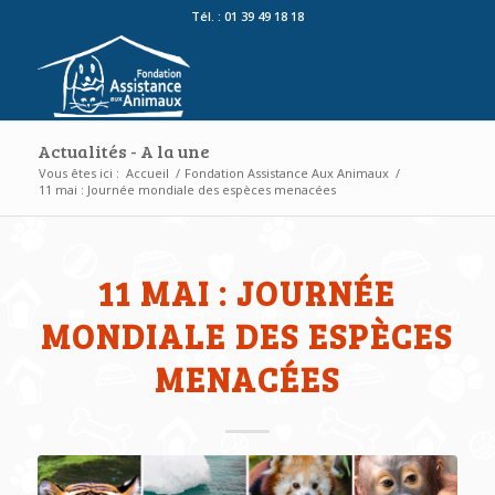
Tél. : 01 39 49 18 18
Actualités - A la une
Vous êtes ici :
Accueil
/
Fondation Assistance Aux Animaux
/
11 mai : Journée mondiale des espèces menacées
11 MAI : JOURNÉE
MONDIALE DES ESPÈCES
MENACÉES