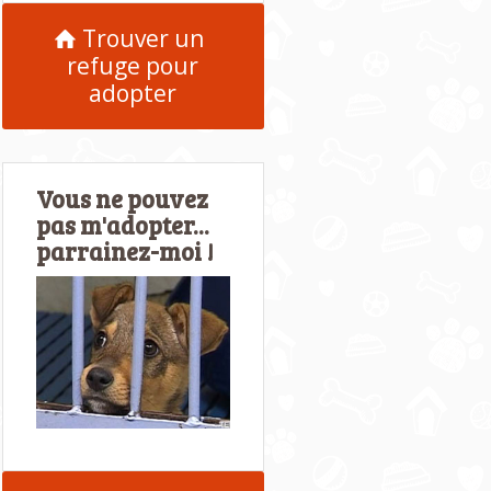
Trouver un
refuge pour
adopter
Vous ne pouvez
pas m'adopter...
parrainez-moi !