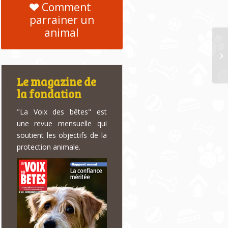
Comment
parrainer un
animal
Co
co
Le magazine de
la fondation
"La Voix des bêtes" est
une revue mensuelle qui
soutient les objectifs de la
protection animale.