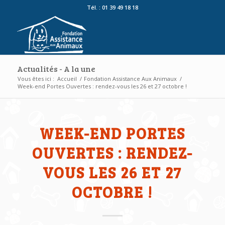
Tél. : 01 39 49 18 18
Actualités - A la une
Vous êtes ici :
Accueil
/
Fondation Assistance Aux Animaux
/
Week-end Portes Ouvertes : rendez-vous les 26 et 27 octobre !
WEEK-END PORTES
OUVERTES : RENDEZ-
VOUS LES 26 ET 27
OCTOBRE !