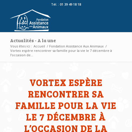
Tél. : 01 39 49 18 18
Actualités - A la une
Vous êtes ici :
Accueil
/
Fondation Assistance Aux Animaux
/
Vortex espère rencontrer sa famille pour la vie le 7 décembre à
l’occasion de...
VORTEX ESPÈRE
RENCONTRER SA
FAMILLE POUR LA VIE
LE 7 DÉCEMBRE À
L’OCCASION DE LA