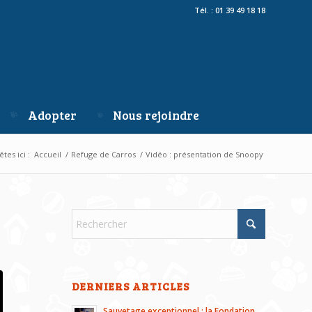
Tél. : 01 39 49 18 18
Adopter
Nous rejoindre
tes ici :
Accueil
/
Refuge de Carros
/
Vidéo : présentation de Snoopy
DERNIERS ARTICLES
Sauvetage exceptionnel : la Fondation