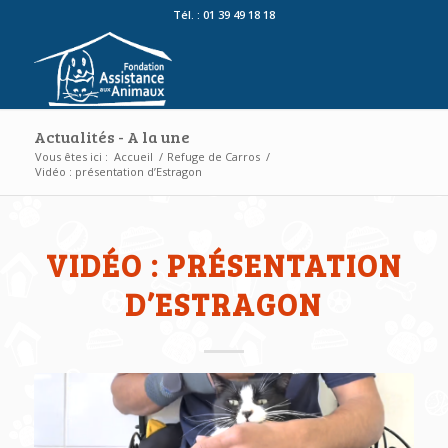
Tél. : 01 39 49 18 18
Actualités - A la une
Vous êtes ici :
Accueil
/
Refuge de Carros
/
Vidéo : présentation d’Estragon
VIDÉO : PRÉSENTATION
D’ESTRAGON