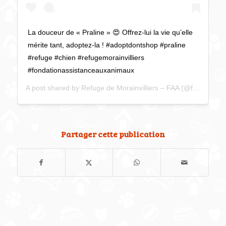
La douceur de « Praline » 😍 Offrez-lui la vie qu’elle
mérite tant, adoptez-la ! #adoptdontshop #praline
#refuge #chien #refugemorainvilliers
#fondationassistanceauxanimaux
A post shared by
Refuge de Morainvilliers – FAA
(@faa_refuge_morainvilliers) on
Partager cette publication