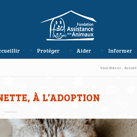
cueillir
Protéger
Aider
Informer
Vous êtes ici :
Accueil
NETTE, À L’ADOPTION