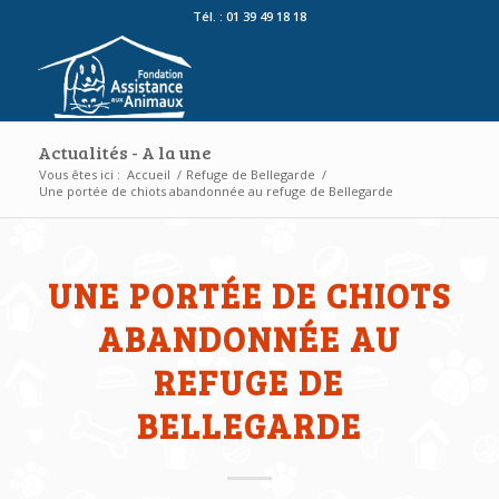
Tél. : 01 39 49 18 18
Actualités - A la une
Vous êtes ici :
Accueil
/
Refuge de Bellegarde
/
Une portée de chiots abandonnée au refuge de Bellegarde
UNE PORTÉE DE CHIOTS
ABANDONNÉE AU
REFUGE DE
BELLEGARDE