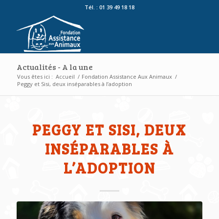
Tél. : 01 39 49 18 18
Actualités - A la une
Vous êtes ici :
Accueil
/
Fondation Assistance Aux Animaux
/
Peggy et Sisi, deux inséparables à l’adoption
PEGGY ET SISI, DEUX
INSÉPARABLES À
L’ADOPTION