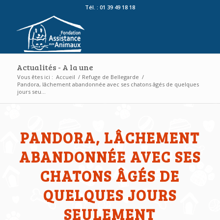
Tél. : 01 39 49 18 18
Actualités - A la une
Vous êtes ici :
Accueil
/
Refuge de Bellegarde
/
Pandora, lâchement abandonnée avec ses chatons âgés de quelques
jours seu...
PANDORA, LÂCHEMENT
ABANDONNÉE AVEC SES
CHATONS ÂGÉS DE
QUELQUES JOURS
SEULEMENT