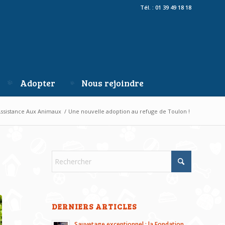
Tél. : 01 39 49 18 18
Adopter
Nous rejoindre
Assistance Aux Animaux
/
Une nouvelle adoption au refuge de Toulon !
DERNIERS ARTICLES
Sauvetage exceptionnel : la Fondation