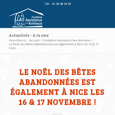
Tél. : 01 39 49 18 18
Actualités - A la une
Vous êtes ici :
Accueil
/
Fondation Assistance Aux Animaux
/
Le Noël des Bêtes Abandonnées est également à Nice les 16 & 17
nove...
LE NOËL DES BÊTES
ABANDONNÉES EST
ÉGALEMENT À NICE LES
16 & 17 NOVEMBRE !