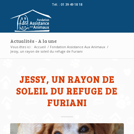
Tél. : 01 39 49 18 18
Actualités - A la une
Vous êtes ici :
Accueil
/
Fondation Assistance Aux Animaux
/
Jessy, un rayon de soleil du refuge de Furiani
JESSY, UN RAYON DE
SOLEIL DU REFUGE DE
FURIANI