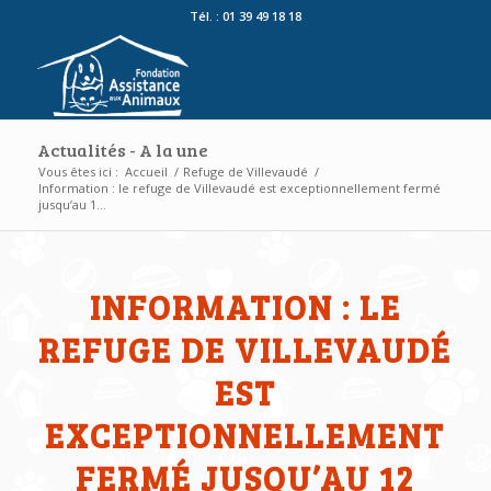
Tél. : 01 39 49 18 18
Actualités - A la une
Vous êtes ici :
Accueil
/
Refuge de Villevaudé
/
Information : le refuge de Villevaudé est exceptionnellement fermé
jusqu’au 1...
INFORMATION : LE
REFUGE DE VILLEVAUDÉ
EST
EXCEPTIONNELLEMENT
FERMÉ JUSQU’AU 12