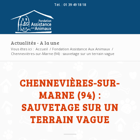
Tél. : 01 39 49 18 18
Actualités - A la une
Vous êtes ici :
Accueil
/
Fondation Assistance Aux Animaux
/
Chennevières-sur-Marne (94) : sauvetage sur un terrain vague
CHENNEVIÈRES-SUR-
MARNE (94) :
SAUVETAGE SUR UN
TERRAIN VAGUE